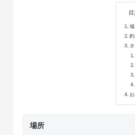
目
場
釣
タ
お
場所