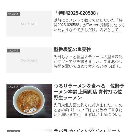
です。ただし、これは政府の方針で、県
単位では解除されない可能性があります
（例えば現時点では沖縄県が示唆してい
「特開2025-020588」
つぶやき
ます）。また、6月...
以前にコメントで教えていただいた「特
開2025-020588」がTwitterで話題になって
いたようなので少しだけ。内容としては
シマノの特許出願の図面に記載されてい
るリールがダイワリールそのものだとい
うものなのですが、Twitterでは「シ...
型番表記の重要性
つぶやき
先日ちょっと新型スティーズの型番表記
がクソって話を書きました。でまあ少し
時間を置いて改めて考えるとやっぱりク
ソで、本当にわかりづらいです。だいた
いもう30年もベイトはB（Bait）と表記し
ていたのに、急にC（Casting）に変更す
るのもク...
つるりラーメンを食べる 佐野ラ
つぶやき
ーメン本舗 上岡商店 青竹打ち佐
野生ラーメン
先日東北方面に釣りに行きました。その
ときの釣りについてはまた改めて書きた
いと思いますが、まずはお土産について
書きたいと思います。佐野ラーメン佐野
ラーメンといえば、ラーメン好きにはそ
こそこイメージしやすい類のご当地ラー
ラパラ カウントダウンエリート
つぶやき