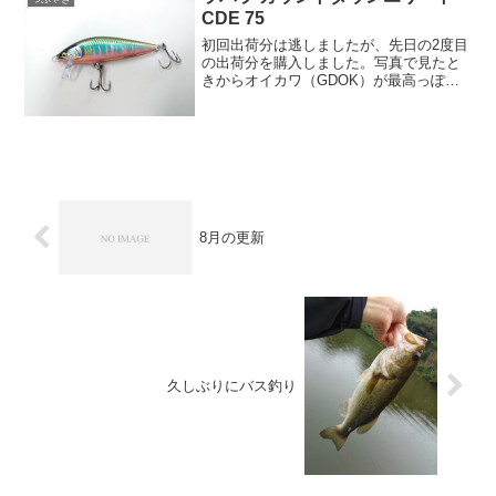
メンだと思います。栃木県...
CDE 75
初回出荷分は逃しましたが、先日の2度目
の出荷分を購入しました。写真で見たと
きからオイカワ（GDOK）が最高っぽい
なと思っていたんですが、現物を見ても
やはりオイカワが最高でした。次点でギ
ングロかヤマメ。渓流的にヤマメとイワ
ナをそろえようかと思...
8月の更新
久しぶりにバス釣り