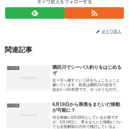
ダイワ星人をフォローする
ダイワ星人
関連記事
隅田川でシーバス釣りをはじめる
つぶやき
ぞ
近々引っ越すという話をちょこちょこと
書いています。新居は隅田川の近傍で、
徒歩1～2分程度です。せっかくなのでこ
れを機に隅田川のシーバス釣りをはじめ
たいと考えています。これを機に、と書
きましたが、今の住まいも隅田川まで徒
6月19日から県境をまたいだ移動
つぶやき
歩10分程度で、過去に...
が可能に？
何を根拠に6月19日としているか謎です
が、6月19日に、県をまたいだ移動につい
ても全面解除の方向で検討しているよう