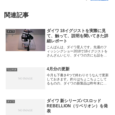
関連記事
ダイワ 18イグジストを実際に見
ダイワ
て、触って、説明を聞いてきた詳
細レポート
こんばんは、ダイワ星人です。先週のフ
ィッシングショー2018で18イグジストを
さんざんいじり、ダイワの方にも話を聞
いてきたので、遅まきながらレポートし
ます。ちなみにHPをプリントしただけの
イグジストオンリーカタログ（500円）も
4月分の更新
つぶやき
お布施と思い...
今月も下書き4つで終わりそうなんで更新
しておきます。釣りはちょこちょこして
るものの、ダイワの新製品は昨年末に買
ったきりですし、書きたいことはあるも
ののあんまりここに書くのにストライク
じゃなくてはばかられるって感じ下書き
ばかり増えています。勉...
ダイワ 新シリーズバスロッド
ダイワ
REBELLION（リベリオン）を発
表