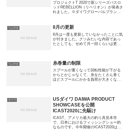
プロジェクトT 2020で新シリーズバスロ
ッドREBELLION（リベリオン）が発表さ
れました。※ダイワグローバルブランド
サイトに特設ページもできました。もの
すごいゾディアス的なデザインなんです
けど（クロノスもそうだったけど）、ゾ
8月の更新
つぶやき
ディアスに...
8月は一度も更新していなかったことに気
が付きました。クソみたいな内容であっ
たとしても、せめて月一回くらいは更新
しようと決めています。それではクソみ
たいな話をしますね。エアドライブベー
ル低価格帯は中空のエアベール形状をや
める方針のようです。今...
糸巻量の制限
つぶやき
スプールが重くなって回転性能が下がる
からとかじゃなくて、糸をたくさん巻く
ほどスプールにかかる負荷が大きくなっ
て、結果破損（変形）するリスクが上が
るからですよ。樹脂スプールが割れるの
もそういう理屈です。
USダイワ DAIWA PRODUCT
ダイワ
SHOWCASEを公開
ICAST2020に先駆け
ICAST、アメリカ最大の釣り具見本市
で、日本におけるフィッシングショー的
なものです。今年開催のICAST2020は、