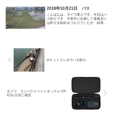
当。）20ルビアスボディ、エアドライブ
（22イグジスト）ローター、MCギアで再
2018年10月21日 バス
釣行記
登場か。それ...
こんばんは、ダイワ星人です。今日はバ
ス釣りです。午前中に出発して昼過ぎに
は釣りを始めるつもりでしたが、結局出
発は13時過ぎ、釣り始めたのは15時過ぎ
でした。場所えらくクリアでした。ここ
までクリアなのは珍しい。晴れていて天
気はよかったのですが...
ポケットコンボでハゼ釣り
ダイワ コンパクトベイトタックル CP-
X2を11月に発売