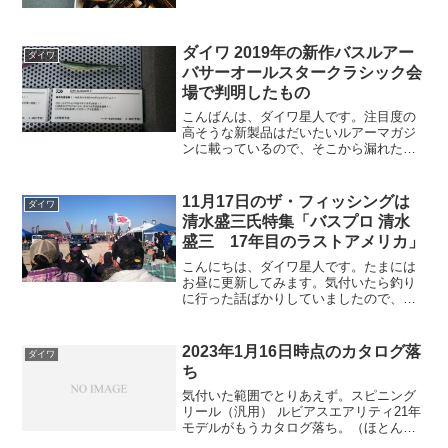
ダイワ 2019年の新作バスルアー
ダイワ
バサーオールスタークラシック会
場で判明したもの
こんばんは、ダイワ星人です。注目度の
高そうな新製品はだいたいルアーマガジ
ンに載っているので、そこから漏れた注
目度の低そうな製品を紹介します。こう
いうところで差別化を図っていきましょ
うね、とりあえずは。とりあえず注目度
11月17日のザ・フィッシングは
ダイワ
の低そうなところからアッ...
清水盛三氏特集「バスプロ 清水
盛三 17年目のラストアメリカ」
こんにちは、ダイワ星人です。たまには
お昼に更新してみます。気付いたら釣り
に行った話ばかりしていましたので、ダ
イワ関連「ザ・フィッシング」の話をし
ます。表面をなでるかなでないかくらい
のサラッとさです。※2018年12月18日よ
2023年1月16日時点のカタログ落
ダイワ
り、ダイワ FI...
ち
気付いた範囲でとりあえず。スピニング
リール（汎用） ルビアスエアリティ21年
モデルがもうカタログ落ち。（ほとんど
18イグジストだったので妥当と言えば妥