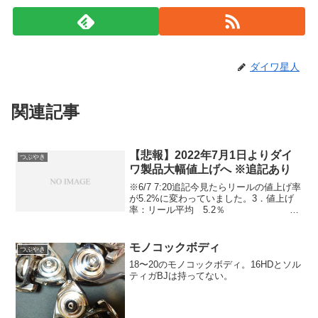
ダイワ星人
関連記事
【悲報】2022年7月1日よりダイ
つぶやき
ワ製品大幅値上げへ ※追記あり
※6/7 7:20追記今見たらリールの値上げ率
が5.2%に変わっていました。3．値上げ
率：リール平均 5.2％ ロ
ッド平均 3.2％元の文章は一応以下に残
しておきますね。リールの値上げ率が間
違っていたときの引用もありますし。ダ
モノコックボディ
つぶやき
イ...
18〜20のモノコックボディ。16HDとソル
ティガBJは持ってない。