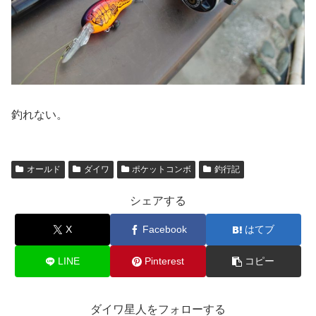
釣れない。
オールド
ダイワ
ポケットコンボ
釣行記
シェアする
X
Facebook
はてブ
LINE
Pinterest
コピー
ダイワ星人をフォローする