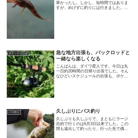
寒かったし。しかし、短時間ではありま
すが、めげずに釣りには行きました。多
分アサヒアナハゼ。片道100㎞以上のみち
のりを経て、釣れたのはこの一匹だけで
す。先週ガソリン満タンにしたばかりな
のに、今週もまた50...
急な地方出張も、パックロッドと
ポケットコンボ
一緒なら楽しくなる
こんばんは、ダイワ星人です。今日は丸
一日約20時間の日帰り出張でした。そん
なひどいスケジュールの出張も、ポケッ
トコンボを持っていくことで最高に楽し
い旅になりました。場所短時間ながら2か
所まわりました。小規模河川まずは超小
規模の小川。田んぼの...
久しぶりにバス釣り
バス釣り
久しぶりも久しぶりで、まともにラージ
目的で行くのは6月3日以来でした。この
間も遠出して釣ったり、行った先で偶然
見えて狙ったりなどはありましたが、普