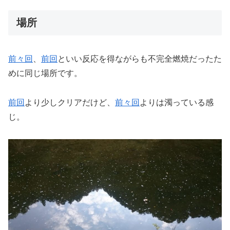
場所
前々回
、
前回
といい反応を得ながらも不完全燃焼だったた
めに同じ場所です。
前回
より少しクリアだけど、
前々回
よりは濁っている感
じ。