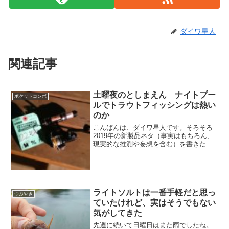
ダイワ星人
関連記事
土曜夜のとしまえん ナイトプー
ポケットコンボ
ルでトラウトフィッシングは熱い
のか
こんばんは、ダイワ星人です。そろそろ
2019年の新製品ネタ（事実はもちろん、
現実的な推測や妄想を含む）を書きたい
と思っているのですが、とりあえずは僕
の釣りの話です。場所インスタ映えを狙
ってナイトプールに行くなんてもう古
い！今の時代（時期）ナ...
ライトソルトは一番手軽だと思っ
つぶやき
ていたけれど、実はそうでもない
気がしてきた
先週に続いて日曜日はまた雨でしたね。