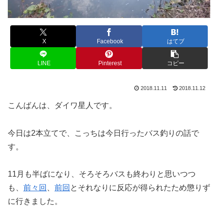
X
Facebook
はてブ
LINE
Pinterest
コピー
2018.11.11
2018.11.12
こんばんは、ダイワ星人です。
今日は2本立てで、こっちは今日行ったバス釣りの話で
す。
11月も半ばになり、そろそろバスも終わりと思いつつ
も、
前々回
、
前回
とそれなりに反応が得られたため懲りず
に行きました。