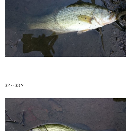
32～33？