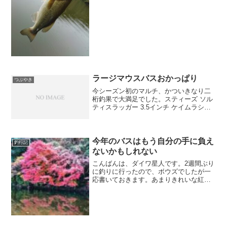
通のバス釣りは実に4か月ぶりです。いろ
いろあって予定より2時間以上遅れて10時
半ごろのスタート...
ラージマウスバスおかっぱり
つぶやき
今シーズン初のマルチ、かついきなり二
桁釣果で大満足でした。スティーズ ソル
ティスラッガー 3.5インチ ケイムラシラ
ウオ。スティーズ ソルティスラッガー
3.5インチ グリーンパンプキン。似たよう
な写真ばかりなので全てはアップしませ
んが、ち...
今年のバスはもう自分の手に負え
釣行記
ないかもしれない
こんばんは、ダイワ星人です。2週間ぶり
に釣りに行ったので、ボウズでしたが一
応書いておきます。あまりきれいな紅葉
ではありませんでしたが、せっかくなの
でそれっぽく見えるように精一杯加工し
てみました。場所ある意味、終了を確認
するためにまた川の上流...