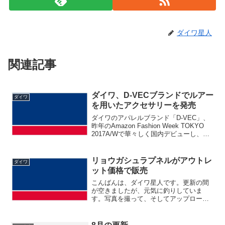
ダイワ星人
関連記事
ダイワ、D-VECブランドでルアー
ダイワ
を用いたアクセサリーを発売
ダイワのアパレルブランド「D-VEC」、
昨年のAmazon Fashion Week TOKYO
2017A/Wで華々しく国内デビューし、キ
ャットストリートに路面店をかまえたこ
とから話題になりました。その後も
Amazon Fashion W...
リョウガシュラプネルがアウトレ
ダイワ
ット価格で販売
こんばんは、ダイワ星人です。更新の間
が空きましたが、元気に釣りしていま
す。写真を撮って、そしてアップロード
するというのが大きな壁で更新が捗りま
せん。放置しているように思われるのも
あれなので、ちょっとお買い得情報で