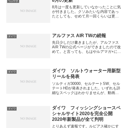
8月の更新
つぶやき
も。昨日はボートシーバスに行...
8月は一度も更新していなかったことに気
が付きました。クソみたいな内容であっ
たとしても、せめて月一回くらいは更新
しようと決めています。それではクソみ
たいな話をしますね。エアドライブベー
ル低価格帯は中空のエアベール形状をや
める方針のようです。今...
アルファス AIR TWの続報
ダイワ
先日少しだけ書きましたが、アルファス
AIR TWの公式ページができましたので改
めて。と言っても、もはやルアマガ+に詳
細に書かれているので、特に補足はあり
ません。先日も書きましたがスプール径
の違う派生機種を展開するであろうと
か、そのくらいで...
ダイワ ソルトウォーター用新型
ダイワ
リールを発表
ソルティガ30000、セルテートSW、セル
テートHDが発表されました。いずれも詳
細なスペックはわかりませんが、動画か
らわかることをさらっとメモしておきた
いと思います。ソルティガ30000これはわ
かりやすくクロマグロキャスティング用
ダイワ フィッシングショースペ
ダイワ
の超大型番...
シャルサイト2020を完全公開
2020年新製品が全て判明
とりあえず速報です。ルビアス確かにす