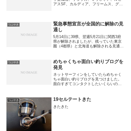
アスSF、カルディア、フリームス、グリ
ップからガイド・スレッドまで全部カー
ボンの竿
緊急事態宣言が全国的に解除の見
つぶやき
通し
5月14日に39県、翌週5月21日に関西3府
県が解除されましたが、残っていた東京
圏（4都県）と北海道も解除される見通し
になりました。正式な発表は今日の夕方
以降でしょう。今日を境にウイルスがな
くなったわけではなく、有効なワクチン
めちゃくちゃ面白い釣りブログを
つぶやき
ができたわけで...
発見
ネットサーフィンをしていたらめちゃく
ちゃ面白い釣りブログを見つけました。
面白すぎてコンタクトしたいくらいの気
持ち（実際にはできたところでしません
が）になりましたが、残念ながらコメン
ト欄はなく、SNS等への投稿もしていな
19セルテートきた
つぶやき
いようです。もし上のブ...
きたきた