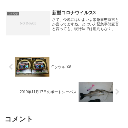
新型コロナウイルス3
つぶやき
さて、今晩にはいよいよ緊急事態宣言と
か言ってますね。とはいえ緊急事態宣言
と言っても、現行法では罰則もなく、実
質的な強制力はありません。従わなけれ
ば将来的に営業許可を取り上げるなど、
いやがらせ的な、間接的な強制力はある
でしょうけど。現在の憲法...
Gソウル X8
2019年11月17日のボートシーバス
コメント