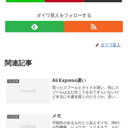
ダイワ星人をフォローする
ダイワ星人
関連記事
Ali Express遅い
つぶやき
買ったスプールとガイドが遅い。特にス
プールはまだ向こうを出てすらいないけ
ど本当に今週末届くのだろうか。安いの
はもちろん、日本では使われていないよ
うなものがたくさんあって面白いもの
の、入手に時間がかかりすぎるのが辛
い。
メモ
つぶやき
可能性があるものとりあえずメモ。IMの
小型機種、リョウガ、ミリオネア、ルビ