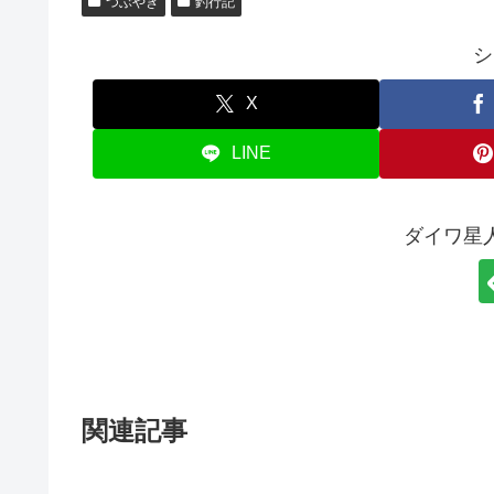
つぶやき
釣行記
シ
X
LINE
ダイワ星
関連記事