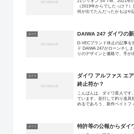
21ジリオン SV TW、202
（2019年からでしたっけ？）
何が出てたんだったかもはや記
DAIWA 247 ダイ
ダイワ
D-VECブランド休止の記事
ド DAIWA 247がローンチし
りのデザインと価格で、手が出
ダイワ アルファス エ
ダイワ
終止符か？
こんばんは、ダイワ星人です。
ています。並行して釣り道具
めるであろう、新作ベイトフィ
特許等の公報からダイワ
ダイワ