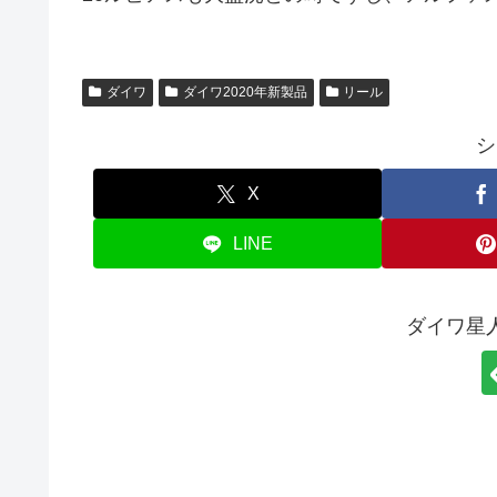
ダイワ
ダイワ2020年新製品
リール
シ
X
LINE
ダイワ星