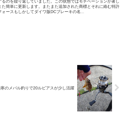
するのを繰り返していました。この状態ではモチベーションが著し
また簡単に更新します。またまた追加された商標とそれに絡む特許
ォースもしかしてダイワ版DCブレーキの名...
 極寒のメバル釣りで20ルビアスが少し活躍