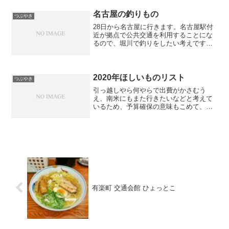
形やら見始めるっつう。現地に行って実
際にその場所を見て回るっていう経験を
名古屋の釣りもの
つぶやき
したうえで調査すると、情...
28日から名古屋に行きます。名古屋駅付
近が拠点で公共交通を利用することにな
るので、堀川で釣りをしたい考えです。
河口に出ればシーバスやクロダイ、ハ
ゼ、上流側に行けばナマズやカワムツな
どの小物でしょうか。昼は仕事ですか
ら、夜釣るとなるとシーバス...
2020年ほしいものリスト
つぶやき
引っ越しやら何やらで出費がかさむう
え、南米にもまた行きたいなどと考えて
いるため、予算確保の意味もこめて、備
忘録的に2020年にほしいものをメモして
おく。ルアーやラインももちろん必要だ
が、そのあたりはとりあえず置いておく
として、ロッドとリール...
有楽町 交通会館 ひょっとこ