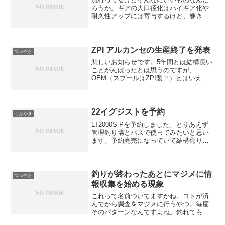
ろうか。ギアの大口径化はハイギア化や
耐久性アップには寄与するけど、巻き上
げ力（いわゆるトルク）アップや巻きの
軽さには寄与しないから。巻きはむしろ
重くなるからね。当たり前だけど、大き
いものを動かすわけだから...
ZPI アルカンセの生産終了を発表
つぶやき
悲しいお知らせです。5年間とは結構長い
ことがんばったとは思うのですが、
OEM（スプールはZPI製？）とはいえ、
自社ブランドでモノを作って売るという
のは厳しいようです。今後はカスタムパ
ーツに力を入れるってことなのですが、
実際そっちを期待してた...
22イグジストを予約
つぶやき
LT2000S-Pを予約しました。とりあえず
管理釣り場とバスで使ってみたいと思い
ます。予約完売になっていて結構焦りま
したが、紆余曲折の末一応予約できまし
た。この金額になるとまあまあびびりま
すね。
釣りが終わったあとにマジメに情
つぶやき
報収集を始める現象
これって名前ついてますかね。コトが済
んでから調査をマジメに行うやつ。毎度
そのパターンなんですよね。釣れても釣
れなくても、帰ってきてから一生懸命地